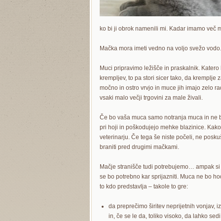
ko bi ji obrok namenili mi. Kadar imamo več m
Mačka mora imeti vedno na voljo svežo vodo.
Muci pripravimo ležišče in praskalnik. Katero 
krempljev, to pa stori sicer tako, da kremplje 
močno in ostro vrvjo in muce jih imajo zelo r
vsaki malo večji trgovini za male živali.
Če bo vaša muca samo notranja muca in ne bo 
pri hoji in poškodujejo mehke blazinice. Kako
veterinarju. Če tega še niste počeli, ne pos
braniti pred drugimi mačkami.
Mačje stranišče tudi potrebujemo… ampak si ga
se bo potrebno kar sprijazniti. Muca ne bo hod
to kdo predstavlja – takole to gre:
da preprečimo širitev neprijetnih vonjav, i
in, če se le da, toliko visoko, da lahko se