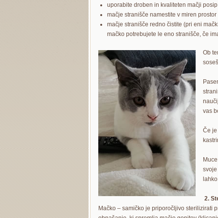
uporabite droben in kvaliteten mačji posi
mačje stranišče namestite v miren prosto
mačje stranišče redno čistite (pri eni ma
mačko potrebujete le eno stranišče, če im
Ob te
soseš
Pasem
stran
nauči
vas b
Če je
kastr
Muce 
svoje
lahko
2. Ste
Mačko – samičko je priporočljivo sterilizirati