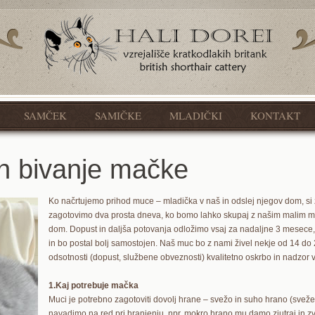
SAMČEK
SAMIČKE
MLADIČKI
KONTAKT
in bivanje mačke
Ko načrtujemo prihod muce – mladička v naš in odslej njegov dom, si 
zagotovimo dva prosta dneva, ko bomo lahko skupaj z našim malim muc
dom. Dopust in daljša potovanja odložimo vsaj za nadaljne 3 mesece,
in bo postal bolj samostojen. Naš muc bo z nami živel nekje od 14 do 
odsotnosti (dopust, službene obveznosti) kvalitetno oskrbo in nadzor 
1.Kaj potrebuje mačka
Muci je potrebno zagotoviti dovolj hrane – svežo in suho hrano (sveže 
navadimo na red pri hranjenju, npr. mokro hrano mu damo zjutraj in z