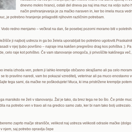
dnevno mokro hrano), ostali del dneva pa naj ima muc na voljo suho hran
način prehranjevanja je za mačko naraven in, ker bo imela muca vedno
uc, je potrebno hranjenje prilagoditi njihovim različnim potrebam.
 Vodo redno menjamo – večkrat na dan, še posebej pozorni moramo biti v poletnih 
ležišče ji najbolj ustreza in ga bo želela uporabljati bo potrebno ugotoviti.Praskal
zasadi v njej ljubo površino – najraje ima kakšen pregrešno drag kos pohištva :). Pa 
ade, celo raje kot pohištvo. Če vam stanovanje omogoča, ji privoščite kakšnega več,
imela izhoda ven, potem ji lahko kremplje občasno skrajšamo ali pa celo moramo sk
 se to pravilno naredi, vam bo pokazal vzreditelj, veterinar ali pa muco enostavno v
kušajte tega sami, da mačke ne poškodujete! Muca, ki ima pristrižene kremplje pote
 marsikdo ne želi v stanovanju. Žal je tako, da brez tega ne bo šlo. Če pride muca
ila na potrebo ven v travo ali na gredico samo zato, ker bi nam tako bolj ustrezalo. 
zberemo zaprto mačje stranišče, velikost naj ustreza velikosti odrasle mačke (dolgo n
di v njem, saj potrebo opravlja čepe