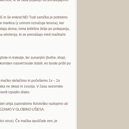
ernice, ki se rada pojavijo ob ponavljajočih
 NE in še enkrat NE! Tudi samčka je potrebno
e markira (z urinom označuje terena), ker
staja doma, nima tolikšne želje po potepanju,
ična obolenja, ki se prenašajo med mačkami
iste in trakulje, ter zunanjim (bolhe, klopi,
oristen nasvet boste dobili, ko boste prišli po
o mačko skrtačimo in počešemo 1x – 2x
laka ne skepi in zvozlja. V času sezonske
aniti izpadlo dlako.
el uhlja (uporabimo fiziološko raztopino ali
E DREZAMO V GLOBINO UŠESA.
ici virus). Če mačka spuščate ven, je