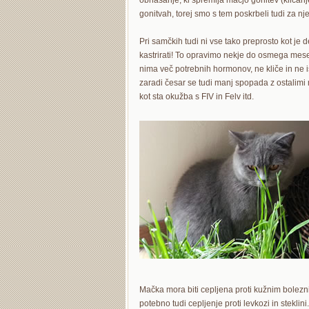
obnašanje, ki spremlja mačjo gonitev (klican
gonitvah, torej smo s tem poskrbeli tudi za nj
Pri samčkih tudi ni vse tako preprosto kot je
kastrirati! To opravimo nekje do osmega mese
nima več potrebnih hormonov, ne kliče in ne 
zaradi česar se tudi manj spopada z ostalimi
kot sta okužba s FIV in Felv itd.
Mačka mora biti cepljena proti kužnim bolezni
potebno tudi cepljenje proti levkozi in steklini.