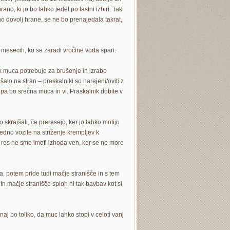
o, ki jo bo lahko jedel po lastni izbiri. Tak
 dovolj hrane, se ne bo prenajedala takrat,
mesecih, ko se zaradi vročine voda spari.
nik muca potrebuje za brušenje in izrabo
šalo na stran – praskalniki so narejeni/oviti z
 pa bo srečna muca in vi. Praskalnik dobite v
rajšati, če prerasejo, ker jo lahko motijo
edno vozite na striženje krempljev k
m res ne sme imeti izhoda ven, ker se ne more
, potem pride tudi mačje stranišče in s tem
In mačje stranišče sploh ni tak bavbav kot si
aj bo toliko, da muc lahko stopi v celoti vanj