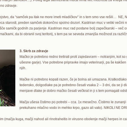
je mačjih samčkov…). Poleg tega sterilizirana muca nima več možnosti za vnetja mat
eno zdravje.
 dejstvo, da “samček pa itak ne more imeti mladičkov” in s tem smo vse rešili… NE,
ca starosti, preden samček dokončno spolno dozori. Kastriran muc v veliki večini n
išče samičk godnih za parjenje. Kastriran muc rad postane bolj zapečkarski – več o
 mačkami, da bi obranil svoj teritorij, s tem pa se seveda zmanjša možnost za razl
3. Skrb za zdravje
Mačko je potrebno redno tretirati proti zajedavcem – notranjim, kot so gl
ušesne garje). Vse potrebne pripravke imajo veterinarji, pa še kakšen k
njih.
Mačke ni potrebno kopati razen, če je bolna ali umazana. Kratkodlak
tedensko, dolgodlake pa je potrebno česati vsaka 2 – 3 dni, da se ji d
menjave dlake je dobro mačko česati večkrat in ji s tem pomagati odstr
Mačja ušesa čistimo po potrebi – cca. 1x mesečno. Čistimo le zunanji d
prekuhano mlačno vodo in mehko krpo, gazo ali vato). NIKOLI N
m (mačja kuga, mačji nahod ali rinotraheitis in virusno obolenje mačji herpes in cal