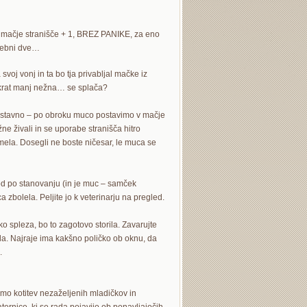
no mačje stranišče + 1, BREZ PANIKE, za eno
trebni dve…
voj vonj in ta bo tja privabljal mačke iz
nkrat manj nežna… se splača?
nostavno – po obroku muco postavimo v mačje
e živali in se uporabe stranišča hitro
 smela. Dosegli ne boste ničesar, le muca se
sod po stanovanju (in je muc – samček
 zbolela. Peljite jo k veterinarju na pregled.
o spleza, bo to zagotovo storila. Zavarujte
ala. Najraje ima kakšno poličko ob oknu, da
.
čimo kotitev nezaželjenih mladičkov in