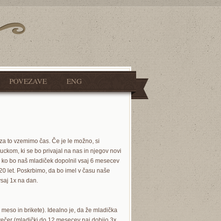
POVEZAVE
ENG
za to vzemimo čas. Če je le možno, si
kom, ki se bo privajal na nas in njegov novi
 ko bo naš mladiček dopolnil vsaj 6 mesecev
20 let. Poskrbimo, da bo imel v času naše
vsaj 1x na dan.
meso in brikete). Idealno je, da že mladička
večer (mladički do 12 mesecev naj dobijo 3x