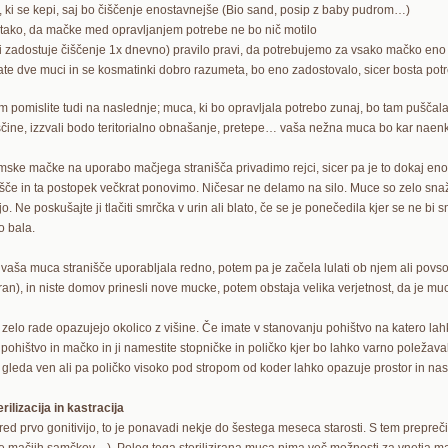
p, ki se kepi, saj bo čiščenje enostavnejše (Bio sand, posip z baby pudrom…)
r tako, da mačke med opravljanjem potrebe ne bo nič motilo
čki zadostuje čiščenje 1x dnevno) pravilo pravi, da potrebujemo za vsako mačko e
ate dve muci in se kosmatinki dobro razumeta, bo eno zadostovalo, sicer bosta po
m pomislite tudi na naslednje; muca, ki bo opravljala potrebo zunaj, bo tam puščala s
čine, izzvali bodo teritorialno obnašanje, pretepe… vaša nežna muca bo kar nae
ske mačke na uporabo mačjega stranišča privadimo rejci, sicer pa je to dokaj e
išče in ta postopek večkrat ponovimo. Ničesar ne delamo na silo. Muce so zelo snažn
jo. Ne poskušajte ji tlačiti smrčka v urin ali blato, če se je ponečedila kjer se ne bi
o bala.
 vaša muca stranišče uporabljala redno, potem pa je začela lulati ob njem ali pov
iran), in niste domov prinesli nove mucke, potem obstaja velika verjetnost, da je muca
zelo rade opazujejo okolico z višine. Če imate v stanovanju pohištvo na katero lahk
 pohištvo in mačko in ji namestite stopničke in poličko kjer bo lahko varno poležav
 gleda ven ali pa poličko visoko pod stropom od koder lahko opazuje prostor in nas
rilizacija in kastracija
 pred prvo gonitivijo, to je ponavadi nekje do šestega meseca starosti. S tem prepre